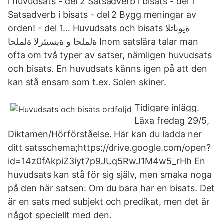
i huvudsats - del 2 Satsadverb i bisats - del 1
Satsadverb i bisats - del 2 Bygg meningar av
orden! - del 1… Huvudsats och bisats ةيوناثلا
ةلملجا و ةيسيئرلا ةلملجا Inom satslära talar man
ofta om två typer av satser, nämligen huvudsats
och bisats. En huvudsats känns igen på att den
kan stå ensam som t.ex. Solen skiner.
Tidigare inlägg.
Läxa fredag 29/5,
Diktamen/Hörförståelse. Här kan du ladda ner
ditt satsschema;https://drive.google.com/open?
id=14z0fAkpiZ3iyt7p9JUq5RwJ1M4w5_rHh En
huvudsats kan stå för sig själv, men smaka noga
på den här satsen: Om du bara har en bisats. Det
är en sats med subjekt och predikat, men det är
något speciellt med den.